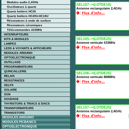
Modules audio 2,4GHz
SEL107-->(LOTDE10)
Oscillateurs à quartz
Antenne rectangulaire 2,4GHz
Quartz boitiers HC26
Quartz boitiers HC49U-HC18U
Résonateurs à onde de surface
Résonateurs céramiques
Télécommandes 433MHz
INTERRUPTEURS
SEL105-->(LOTDE25)
KITS & MODULES
Antenne verticale 433MHz
LAMPES
LEDS & VOYANTS & AFFICHEURS
MODULES ARDUINO
OPTOELECTRONIQUE
OUTILLAGE
PROGRAMMATEURS
QUINCAILLERIE
SEL106-->(LOTDE25)
RELAIS
Antenne verticale 868MHz
RESISTANCES
SELFS
SOLAIRE
SON
SOUDAGE
THYRISTORS & TRIACS & DIACS
SEL107-->(LOTDE25)
TRANSFORMATEURS
Antenne rectangulaire 2,4GHz
TRANSISTORS
MODULES ARDUINO
MODULES PICBASICS
OPTOELECTRONIQUE