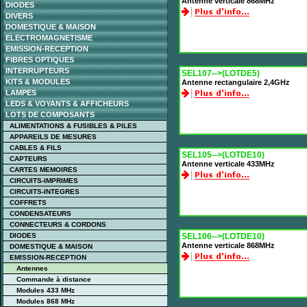
Antenne verticale 868MHz
DIODES
DIVERS
DOMESTIQUE & MAISON
ELECTROMAGNETISME
EMISSION-RECEPTION
FIBRES OPTIQUES
INTERRUPTEURS
SEL107-->(LOTDE5)
KITS & MODULES
Antenne rectangulaire 2,4GHz
LAMPES
LEDS & VOYANTS & AFFICHEURS
LOTS DE COMPOSANTS
ALIMENTATIONS & FUSIBLES & PILES
APPAREILS DE MESURES
CABLES & FILS
SEL105-->(LOTDE10)
CAPTEURS
Antenne verticale 433MHz
CARTES MEMOIRES
CIRCUITS-IMPRIMES
CIRCUITS-INTEGRES
COFFRETS
CONDENSATEURS
CONNECTEURS & CORDONS
DIODES
SEL106-->(LOTDE10)
Antenne verticale 868MHz
DOMESTIQUE & MAISON
EMISSION-RECEPTION
Antennes
Commande à distance
Modules 433 MHz
Modules 868 MHz