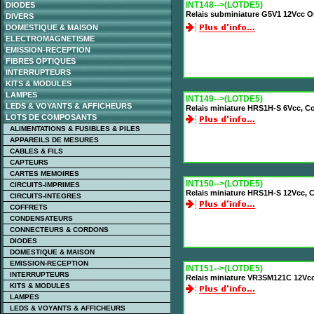
INT148-->(LOTDE5)
DIODES
Relais subminiature G5V1 12Vcc O
DIVERS
DOMESTIQUE & MAISON
ELECTROMAGNETISME
EMISSION-RECEPTION
FIBRES OPTIQUES
INTERRUPTEURS
KITS & MODULES
LAMPES
INT149-->(LOTDE5)
LEDS & VOYANTS & AFFICHEURS
Relais miniature HRS1H-S 6Vcc, C
LOTS DE COMPOSANTS
ALIMENTATIONS & FUSIBLES & PILES
APPAREILS DE MESURES
CABLES & FILS
CAPTEURS
CARTES MEMOIRES
INT150-->(LOTDE5)
CIRCUITS-IMPRIMES
Relais miniature HRS1H-S 12Vcc, 
CIRCUITS-INTEGRES
COFFRETS
CONDENSATEURS
CONNECTEURS & CORDONS
DIODES
DOMESTIQUE & MAISON
EMISSION-RECEPTION
INT151-->(LOTDE5)
INTERRUPTEURS
Relais miniature VR3SM121C 12Vcc
KITS & MODULES
LAMPES
LEDS & VOYANTS & AFFICHEURS