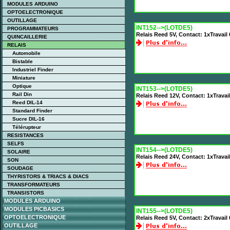
MODULES ARDUINO
OPTOELECTRONIQUE
OUTILLAGE
INT152-->(LOTDE5)
PROGRAMMATEURS
Relais Reed 5V, Contact: 1xTravai
QUINCAILLERIE
RELAIS
Automobile
Bistable
Industriel Finder
Miniature
Optique
INT153-->(LOTDE5)
Rail Din
Relais Reed 12V, Contact: 1xTrava
Reed DIL-14
Standard Finder
Sucre DIL-16
Télérupteur
RESISTANCES
SELFS
INT154-->(LOTDE5)
SOLAIRE
Relais Reed 24V, Contact: 1xTrava
SON
SOUDAGE
THYRISTORS & TRIACS & DIACS
TRANSFORMATEURS
TRANSISTORS
MODULES ARDUINO
MODULES PICBASICS
INT155-->(LOTDE5)
OPTOELECTRONIQUE
Relais Reed 5V, Contact: 2xTravai
OUTILLAGE