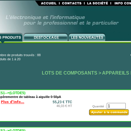
bre de produits trouvés : 88
duits de 1 à 20
LOTS DE COMPOSANTS
> APPAREILS
S1-->(LOTDE5)
èrementre de tableau à aiguille 0-50µA
55,23 € TTC
46,03 € HT
Quantité :
S2-->(LOTDE5)