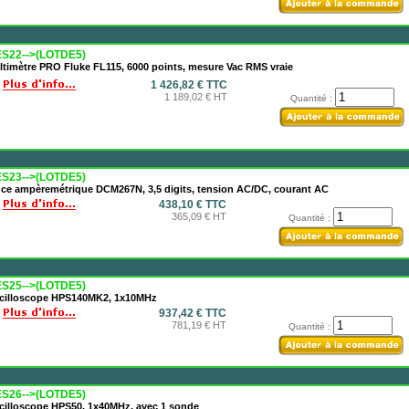
S22-->(LOTDE5)
ltimètre PRO Fluke FL115, 6000 points, mesure Vac RMS vraie
1 426,82 € TTC
1 189,02 € HT
Quantité :
S23-->(LOTDE5)
nce ampèremétrique DCM267N, 3,5 digits, tension AC/DC, courant AC
438,10 € TTC
365,09 € HT
Quantité :
S25-->(LOTDE5)
cilloscope HPS140MK2, 1x10MHz
937,42 € TTC
781,19 € HT
Quantité :
S26-->(LOTDE5)
cilloscope HPS50, 1x40MHz, avec 1 sonde