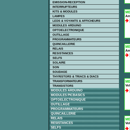
EMISSION-RECEPTION
INTERRUPTEURS
KITS & MODULES
ME
Amp
LAMPES
LEDS & VOYANTS & AFFICHEURS
MODULES ARDUINO
OPTOELECTRONIQUE
OUTILLAGE
PROGRAMMATEURS
QUINCAILLERIE
ME
RELAIS
Amp
RESISTANCES
SELFS
SOLAIRE
SON
SOUDAGE
THYRISTORS & TRIACS & DIACS
TRANSFORMATEURS
ME
Vol
TRANSISTORS
MODULES ARDUINO
MODULES PICBASICS
OPTOELECTRONIQUE
OUTILLAGE
PROGRAMMATEURS
QUINCAILLERIE
RELAIS
ME
RESISTANCES
Vol
SELFS