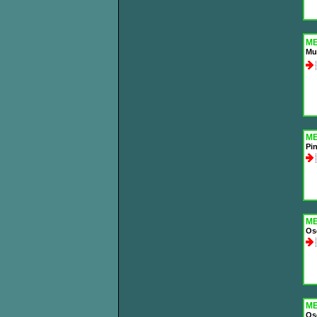
ME
Mu
ME
Pi
ME
Os
ME
Os