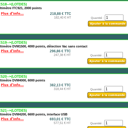
S18-->(LOTDE5)
timètre ITC921, 2000 points
218,88 € TTC
182,40 € HT
Quantité :
S19-->(LOTDE5)
timètre DVM1500, 4000 points, détection Vac sans contact
296,86 € TTC
247,38 € HT
Quantité :
S20-->(LOTDE5)
ltimètre DVM4000, 6000 points
382,13 € TTC
318,44 € HT
Quantité :
S21-->(LOTDE5)
timètre DVM4200, 6600 points, interface USB
693,01 € TTC
577,51 € HT
Quantité :