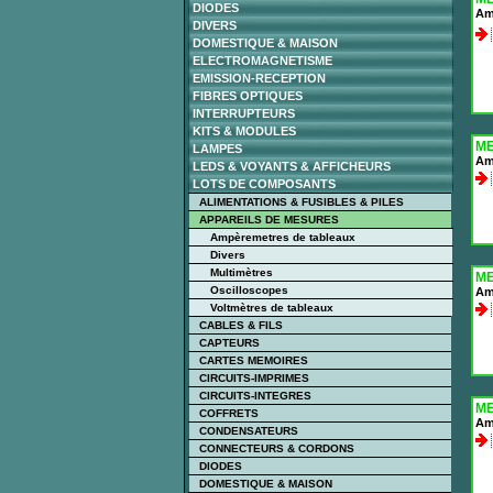
DIODES
Am
DIVERS
DOMESTIQUE & MAISON
ELECTROMAGNETISME
EMISSION-RECEPTION
FIBRES OPTIQUES
INTERRUPTEURS
KITS & MODULES
ME
LAMPES
Am
LEDS & VOYANTS & AFFICHEURS
LOTS DE COMPOSANTS
ALIMENTATIONS & FUSIBLES & PILES
APPAREILS DE MESURES
Ampèremetres de tableaux
Divers
Multimètres
ME
Oscilloscopes
Am
Voltmètres de tableaux
CABLES & FILS
CAPTEURS
CARTES MEMOIRES
CIRCUITS-IMPRIMES
CIRCUITS-INTEGRES
ME
COFFRETS
Amp
CONDENSATEURS
CONNECTEURS & CORDONS
DIODES
DOMESTIQUE & MAISON