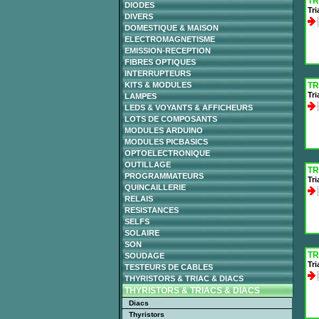
TR
DIODES
Tri
DIVERS
DOMESTIQUE & MAISON
ELECTROMAGNETISME
EMISSION-RECEPTION
FIBRES OPTIQUES
INTERRUPTEURS
KITS & MODULES
TR
Tr
LAMPES
LEDS & VOYANTS & AFFICHEURS
LOTS DE COMPOSANTS
MODULES ARDUINO
MODULES PICBASICS
OPTOELECTRONIQUE
OUTILLAGE
TR
PROGRAMMATEURS
Tr
QUINCAILLERIE
RELAIS
RESISTANCES
SELFS
SOLAIRE
SON
TR
SOUDAGE
Tri
TESTEURS DE CABLES
THYRISTORS & TRIAC & DIACS
THYRISTORS & TRIACS & DIACS
Diacs
Thyristors