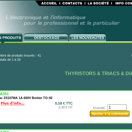
bre de produits trouvés : 41
duits de 1 à 20
THYRISTORS & TRIACS & D
A351
iac Z0107MA 1A 600V Boitier TO-92
0,58 € TTC
0,48 € HT
Quantité :