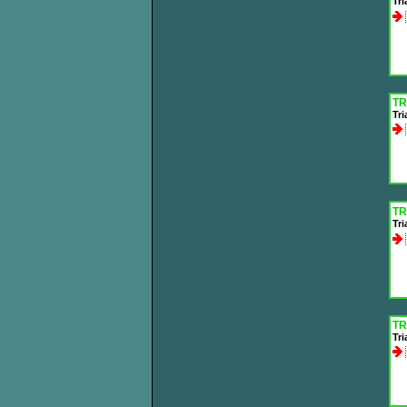
Tri
TR
Tr
TR
Tri
TR
Tr