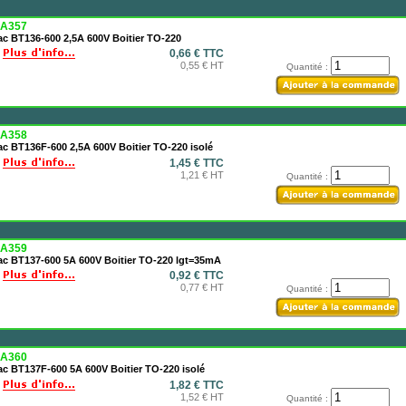
A357
ac BT136-600 2,5A 600V Boitier TO-220
0,66 € TTC
0,55 € HT
Quantité :
A358
ac BT136F-600 2,5A 600V Boitier TO-220 isolé
1,45 € TTC
1,21 € HT
Quantité :
A359
iac BT137-600 5A 600V Boitier TO-220 lgt=35mA
0,92 € TTC
0,77 € HT
Quantité :
A360
ac BT137F-600 5A 600V Boitier TO-220 isolé
1,82 € TTC
1,52 € HT
Quantité :