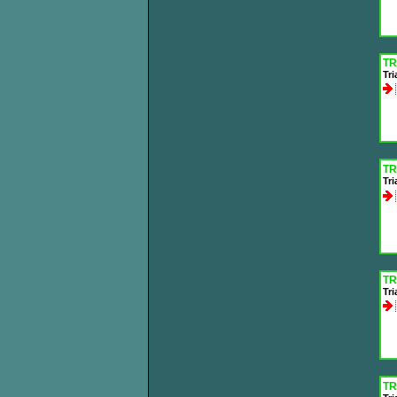
TR
Tr
TR
Tri
TR
Tr
TR