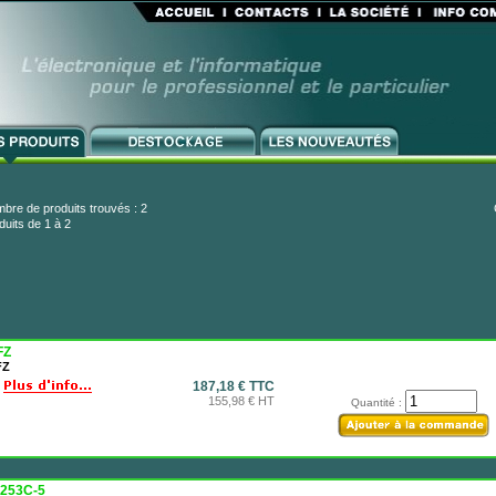
bre de produits trouvés : 2
duits de 1 à 2
FZ
FZ
187,18 € TTC
155,98 € HT
Quantité :
253C-5