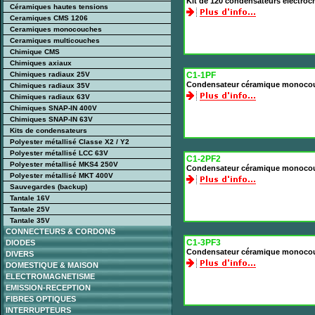
Kit de 120 condensateurs électro
Céramiques hautes tensions
Ceramiques CMS 1206
Ceramiques monocouches
Ceramiques multicouches
Chimique CMS
Chimiques axiaux
Chimiques radiaux 25V
C1-1PF
Condensateur céramique monoco
Chimiques radiaux 35V
Chimiques radiaux 63V
Chimiques SNAP-IN 400V
Chimiques SNAP-IN 63V
Kits de condensateurs
Polyester métallisé Classe X2 / Y2
Polyester métallisé LCC 63V
C1-2PF2
Polyester métallisé MKS4 250V
Condensateur céramique monocou
Polyester métallisé MKT 400V
Sauvegardes (backup)
Tantale 16V
Tantale 25V
Tantale 35V
CONNECTEURS & CORDONS
C1-3PF3
DIODES
Condensateur céramique monocou
DIVERS
DOMESTIQUE & MAISON
ELECTROMAGNETISME
EMISSION-RECEPTION
FIBRES OPTIQUES
INTERRUPTEURS