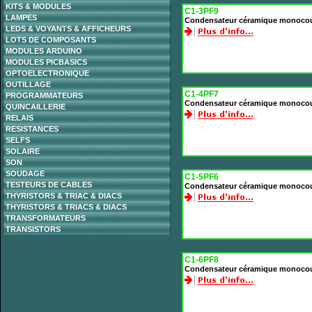
KITS & MODULES
C1-3PF9
LAMPES
Condensateur céramique monocou
LEDS & VOYANTS & AFFICHEURS
LOTS DE COMPOSANTS
MODULES ARDUINO
MODULES PICBASICS
OPTOELECTRONIQUE
OUTILLAGE
C1-4PF7
PROGRAMMATEURS
Condensateur céramique monocou
QUINCAILLERIE
RELAIS
RESISTANCES
SELFS
SOLAIRE
SON
SOUDAGE
C1-5PF6
TESTEURS DE CABLES
Condensateur céramique monocou
THYRISTORS & TRIAC & DIACS
THYRISTORS & TRIACS & DIACS
TRANSFORMATEURS
TRANSISTORS
C1-6PF8
Condensateur céramique monocou