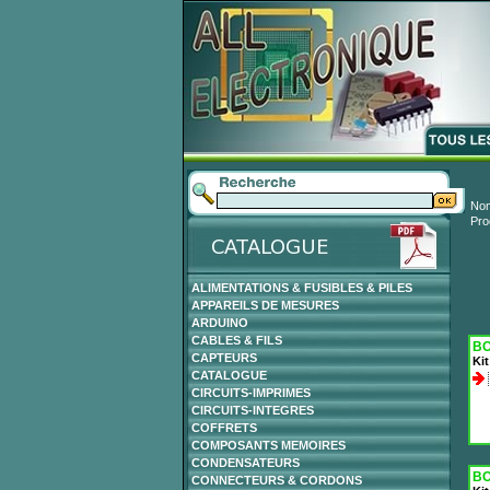
Nom
Pro
ALIMENTATIONS & FUSIBLES & PILES
APPAREILS DE MESURES
ARDUINO
CABLES & FILS
BO
CAPTEURS
Kit
CATALOGUE
CIRCUITS-IMPRIMES
CIRCUITS-INTEGRES
COFFRETS
COMPOSANTS MEMOIRES
CONDENSATEURS
BO
CONNECTEURS & CORDONS