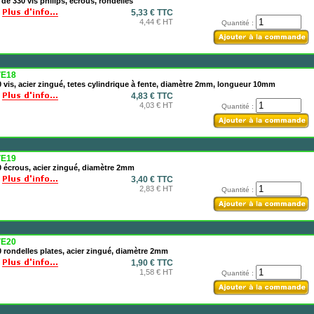
 de 330 vis philips, écrous, rondelles
5,33 € TTC
4,44 € HT
Quantité :
E18
 vis, acier zingué, tetes cylindrique à fente, diamètre 2mm, longueur 10mm
4,83 € TTC
4,03 € HT
Quantité :
E19
 écrous, acier zingué, diamètre 2mm
3,40 € TTC
2,83 € HT
Quantité :
E20
 rondelles plates, acier zingué, diamètre 2mm
1,90 € TTC
1,58 € HT
Quantité :