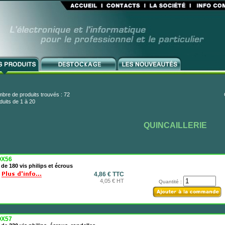
bre de produits trouvés : 72
duits de 1 à 20
QUINCAILLERIE
X56
 de 180 vis philips et écrous
4,86 € TTC
4,05 € HT
Quantité :
X57