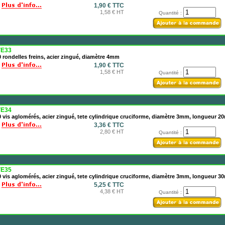
1,90 € TTC
1,58 € HT
Quantité :
E33
 rondelles freins, acier zingué, diamètre 4mm
1,90 € TTC
1,58 € HT
Quantité :
E34
 vis aglomérés, acier zingué, tete cylindrique cruciforme, diamètre 3mm, longueur 
3,36 € TTC
2,80 € HT
Quantité :
E35
 vis aglomérés, acier zingué, tete cylindrique cruciforme, diamètre 3mm, longueur 
5,25 € TTC
4,38 € HT
Quantité :