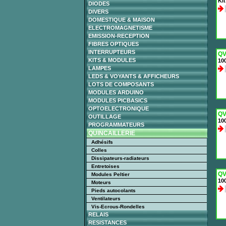
Kit
DIODES
DIVERS
DOMESTIQUE & MAISON
ELECTROMAGNETISME
EMISSION-RECEPTION
FIBRES OPTIQUES
INTERRUPTEURS
QV
KITS & MODULES
100
LAMPES
LEDS & VOYANTS & AFFICHEURS
LOTS DE COMPOSANTS
MODULES ARDUINO
MODULES PICBASICS
OPTOELECTRONIQUE
QV
OUTILLAGE
100
PROGRAMMATEURS
QUINCAILLERIE
Adhésifs
Colles
Dissipateurs-radiateurs
Entretoises
QV
Modules Peltier
100
Moteurs
Pieds autocolants
Ventilateurs
Vis-Ecrous-Rondelles
RELAIS
RESISTANCES