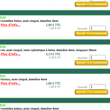
E29
 rondelles freins, acier zingué, diamètre 3mm
1,90 € TTC
1,58 € HT
Quantité :
E30
 vis, acier zingué, tetes cylindrique à fente, diamètre 4mm, longueur 20mm
5,73 € TTC
4,78 € HT
Quantité :
E31
 écrous, acier zingué, diamètre 4mm
1,90 € TTC
1,58 € HT
Quantité :
E32
 rondelles plates, acier zingué, diamètre 4mm