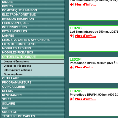
Led 5mm infrarouge 940nm, IRS5, b
DIODES
DIVERS
DOMESTIQUE & MAISON
ELECTROMAGNETISME
EMISSION-RECEPTION
FIBRES OPTIQUES
INTERRUPTEURS
LED203
KITS & MODULES
Led 5mm infrarouge 950nm, LD271, 
LAMPES
LEDS & VOYANTS & AFFICHEURS
LOTS DE COMPOSANTS
MODULES ARDUINO
MODULES PICBASICS
OPTOELECTRONIQUE
LED204
Diodes d'émissions
Photodiode BP104, 950nm (870 à 10
Diodes de réceptions
Interrupteurs optiques
Optocoupleurs
OUTILLAGE
PROGRAMMATEURS
QUINCAILLERIE
RELAIS
LED205
Photodiode BPW34, 900nm (600 à 1
RESISTANCES
SELFS
SOLAIRE
SON
SOUDAGE
TESTEURS DE CABLES