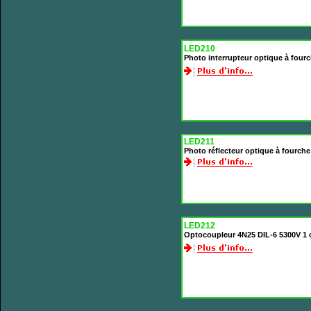
LED210
Photo interrupteur optique à fou
LED211
Photo réflecteur optique à fourch
LED212
Optocoupleur 4N25 DIL-6 5300V 1 c