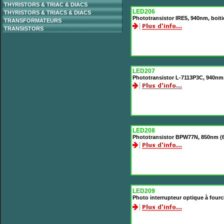
THYRISTORS & TRIAC & DIACS
LED206
THYRISTORS & TRIACS & DIACS
Phototransistor IRE5, 940nm, boiti
TRANSFORMATEURS
TRANSISTORS
LED207
Phototransistor L-7113P3C, 940nm, 
LED208
Phototransistor BPW77N, 850nm (62
LED209
Photo interrupteur optique à four