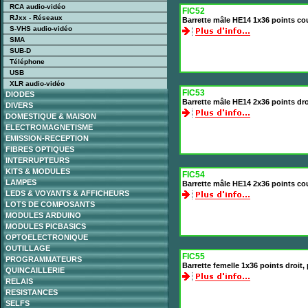
RCA audio-vidéo
FIC52
RJxx - Réseaux
Barrette mâle HE14 1x36 points co
S-VHS audio-vidéo
SMA
SUB-D
Téléphone
USB
XLR audio-vidéo
FIC53
DIODES
Barrette mâle HE14 2x36 points dr
DIVERS
DOMESTIQUE & MAISON
ELECTROMAGNETISME
EMISSION-RECEPTION
FIBRES OPTIQUES
INTERRUPTEURS
KITS & MODULES
FIC54
LAMPES
Barrette mâle HE14 2x36 points co
LEDS & VOYANTS & AFFICHEURS
LOTS DE COMPOSANTS
MODULES ARDUINO
MODULES PICBASICS
OPTOELECTRONIQUE
OUTILLAGE
FIC55
PROGRAMMATEURS
Barrette femelle 1x36 points droit
QUINCAILLERIE
RELAIS
RESISTANCES
SELFS