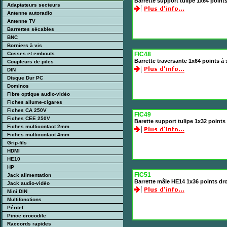
Barrette support tulipe 1x64 point
Adaptateurs secteurs
Antenne autoradio
Antenne TV
Barrettes sécables
BNC
Borniers à vis
Cosses et embouts
FIC48
Barrette traversante 1x64 points à
Coupleurs de piles
DIN
Disque Dur PC
Dominos
Fibre optique audio-vidéo
Fiches allume-cigares
Fiches CA 250V
FIC49
Fiches CEE 250V
Barette support tulipe 1x32 point
Fiches multicontact 2mm
Fiches multicontact 4mm
Grip-fils
HDMI
HE10
HP
FIC51
Jack alimentation
Barrette mâle HE14 1x36 points dr
Jack audio-vidéo
Mini DIN
Multifonctions
Péritel
Pince crocodile
Raccords rapides