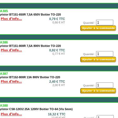
A385
ristor BT151-650R 7,5A 650V Boitier TO-220
0,79 € TTC
0,66 € HT
Quantité :
A386
ristor BT151-800R 7,5A 800V Boitier TO-220
0,92 € TTC
0,77 € HT
Quantité :
A387
yristor BT152-800R 13A 800V Boitier TO-220
2,40 € TTC
2,00 € HT
Quantité :
A388
yristor CS8-12IO2 25A 1200V Boitier TO-64 (Vis 5mm)
16,32 € TTC
13,60 € HT