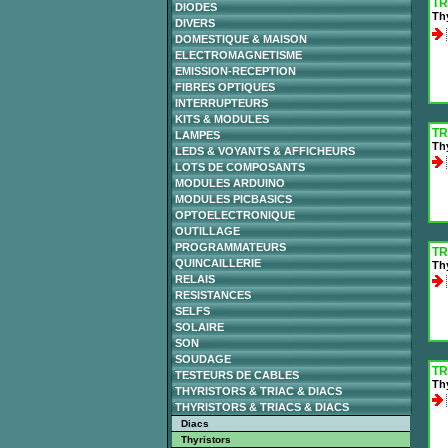
TR
DIODES
Thy
DIVERS
DOMESTIQUE & MAISON
ELECTROMAGNETISME
EMISSION-RECEPTION
FIBRES OPTIQUES
INTERRUPTEURS
KITS & MODULES
TR
LAMPES
Thy
LEDS & VOYANTS & AFFICHEURS
LOTS DE COMPOSANTS
MODULES ARDUINO
MODULES PICBASICS
OPTOELECTRONIQUE
OUTILLAGE
PROGRAMMATEURS
TR
QUINCAILLERIE
Thy
RELAIS
RESISTANCES
SELFS
SOLAIRE
SON
SOUDAGE
TR
TESTEURS DE CABLES
Th
THYRISTORS & TRIAC & DIACS
THYRISTORS & TRIACS & DIACS
Diacs
Thyristors