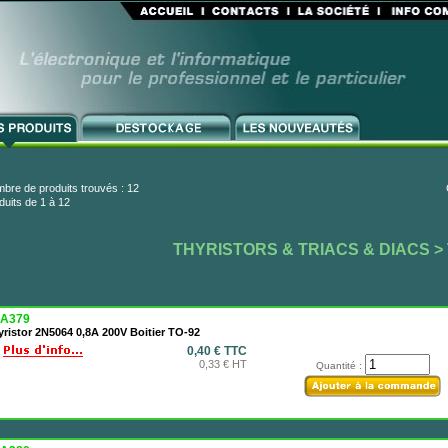
bre de produits trouvés : 12
duits de 1 à 12
THYRISTORS & TRIACS & DIACS
>
A379
ristor 2N5064 0,8A 200V Boitier TO-92
0,40 € TTC
0,33 € HT
Quantité :