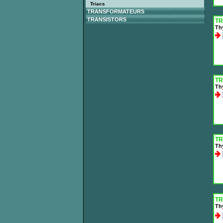
Triacs
TRANSFORMATEURS
TRANSISTORS
TR
Thy
TR
Thy
TR
Th
TR
Th