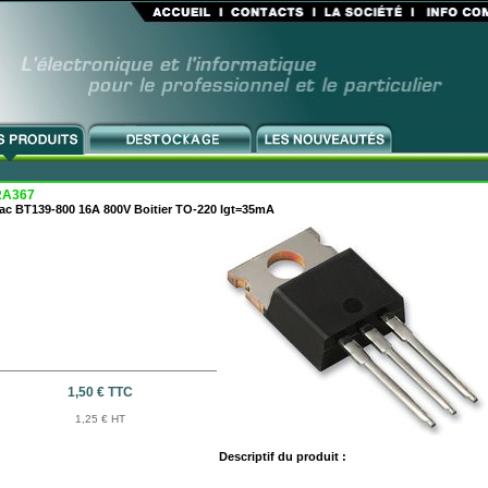
RA367
iac BT139-800 16A 800V Boitier TO-220 lgt=35mA
1,50 € TTC
1,25 € HT
Descriptif du produit :