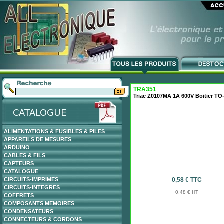
TRA351
Triac Z0107MA 1A 600V Boitier TO
ALIMENTATIONS & FUSIBLES & PILES
APPAREILS DE MESURES
ARDUINO
CABLES & FILS
CAPTEURS
CATALOGUE
CIRCUITS-IMPRIMES
0,58 € TTC
CIRCUITS-INTEGRES
0,48 € HT
COFFRETS
COMPOSANTS MEMOIRES
CONDENSATEURS
CONNECTEURS & CORDONS