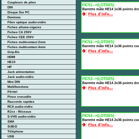
Coupleurs de piles
FIC51-->(LOTDE5)
DIN
Barrette mâle HE14 1x36 points dr
Disque Dur PC
Dominos
Fibre optique audio-vidéo
Fiches allume-cigares
Fiches CA 250V
Fiches CEE 250V
FIC52-->(LOTDE5)
Fiches multicontact 2mm
Barrette mâle HE14 1x36 points co
Fiches multicontact 4mm
Grip-fils
HDMI
HE10
HP
Jack alimentation
Jack audio-vidéo
FIC53-->(LOTDE5)
Mini DIN
Barrette mâle HE14 2x36 points dr
Multifonctions
Péritel
Pince crocodile
Raccords rapides
RCA audio-vidéo
RJxx - Réseaux
FIC54-->(LOTDE5)
S-VHS audio-vidéo
Barrette mâle HE14 2x36 points co
SMA
SUB-D
Téléphone
USB