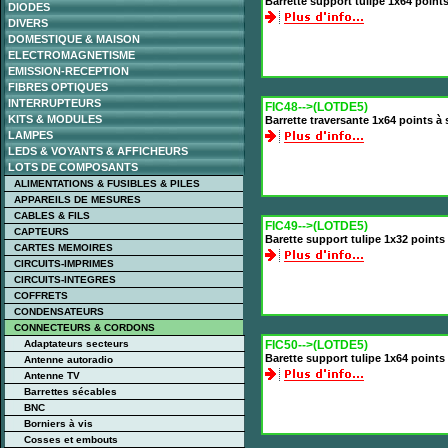
Barrette support tulipe 1x64 point
DIODES
DIVERS
DOMESTIQUE & MAISON
ELECTROMAGNETISME
EMISSION-RECEPTION
FIBRES OPTIQUES
INTERRUPTEURS
FIC48-->(LOTDE5)
KITS & MODULES
Barrette traversante 1x64 points à
LAMPES
LEDS & VOYANTS & AFFICHEURS
LOTS DE COMPOSANTS
ALIMENTATIONS & FUSIBLES & PILES
APPAREILS DE MESURES
CABLES & FILS
FIC49-->(LOTDE5)
CAPTEURS
Barette support tulipe 1x32 point
CARTES MEMOIRES
CIRCUITS-IMPRIMES
CIRCUITS-INTEGRES
COFFRETS
CONDENSATEURS
CONNECTEURS & CORDONS
Adaptateurs secteurs
FIC50-->(LOTDE5)
Barette support tulipe 1x64 point
Antenne autoradio
Antenne TV
Barrettes sécables
BNC
Borniers à vis
Cosses et embouts