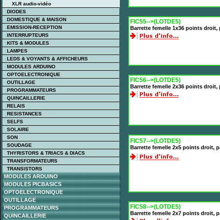
XLR audio-vidéo
DIODES
DOMESTIQUE & MAISON
FIC55-->(LOTDE5)
EMISSION-RECEPTION
Barrette femelle 1x36 points droit
INTERRUPTEURS
KITS & MODULES
LAMPES
LEDS & VOYANTS & AFFICHEURS
MODULES ARDUINO
OPTOELECTRONIQUE
FIC56-->(LOTDE5)
OUTILLAGE
Barrette femelle 2x36 points droit
PROGRAMMATEURS
QUINCAILLERIE
RELAIS
RESISTANCES
SELFS
SOLAIRE
SON
FIC57-->(LOTDE5)
SOUDAGE
Barrette femelle 2x5 points droit,
THYRISTORS & TRIACS & DIACS
TRANSFORMATEURS
TRANSISTORS
MODULES ARDUINO
MODULES PICBASICS
OPTOELECTRONIQUE
OUTILLAGE
FIC58-->(LOTDE5)
PROGRAMMATEURS
Barrette femelle 2x7 points droit,
QUINCAILLERIE