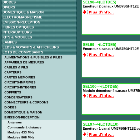
SEL98-->(LOTDE5)
DIODES
Emetteur 2 canaux UM3750/HT12E p
DIVERS
DOMESTIQUE & MAISON
ELECTROMAGNETISME
EMISSION-RECEPTION
FIBRES OPTIQUES
INTERRUPTEURS
KITS & MODULES
LAMPES
SEL99-->(LOTDE5)
LEDS & VOYANTS & AFFICHEURS
Emetteur 4 canaux UM3750/HT12E p
LOTS DE COMPOSANTS
ALIMENTATIONS & FUSIBLES & PILES
APPAREILS DE MESURES
CABLES & FILS
CAPTEURS
CARTES MEMOIRES
CIRCUITS-IMPRIMES
SEL100-->(LOTDE5)
CIRCUITS-INTEGRES
Module décodeur 4 canaux UM375
COFFRETS
CONDENSATEURS
CONNECTEURS & CORDONS
DIODES
DOMESTIQUE & MAISON
EMISSION-RECEPTION
Antennes
SEL97-->(LOTDE10)
Commande à distance
Emetteur 1 canal UM3750/HT12E po
Modules 433 MHz
Modules 868 MHz