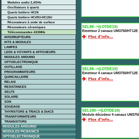
Modules audio 2,4GHz
Oscillateurs à quartz
Quartz boitiers HC26
Quartz boitiers HC49U-HC18U
Résonateurs à onde de surface
SEL98-->(LOTDE10)
Résonateurs céramiques
Emetteur 2 canaux UM3750/HT12E p
Télécommandes 433MHz
INTERRUPTEURS
KITS & MODULES
LAMPES
LEDS & VOYANTS & AFFICHEURS
MODULES ARDUINO
OPTOELECTRONIQUE
OUTILLAGE
SEL99-->(LOTDE10)
PROGRAMMATEURS
Emetteur 4 canaux UM3750/HT12E p
QUINCAILLERIE
RELAIS
RESISTANCES
SELFS
SOLAIRE
SON
SOUDAGE
SEL100-->(LOTDE10)
THYRISTORS & TRIACS & DIACS
Module décodeur 4 canaux UM375
TRANSFORMATEURS
TRANSISTORS
MODULES ARDUINO
MODULES PICBASICS
OPTOELECTRONIQUE