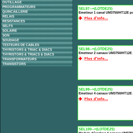
OUTILLAGE
PROGRAMMATEURS
SEL97-->(LOTDE25)
QUINCAILLERIE
Emetteur 1 canal UM3750/HT12E po
RELAIS
RESISTANCES
SELFS
SOLAIRE
SON
SOUDAGE
TESTEURS DE CABLES
SEL98-->(LOTDE25)
THYRISTORS & TRIAC & DIACS
Emetteur 2 canaux UM3750/HT12E p
THYRISTORS & TRIACS & DIACS
TRANSFORMATEURS
TRANSISTORS
SEL99-->(LOTDE25)
Emetteur 4 canaux UM3750/HT12E p
SEL100-->(LOTDE25)