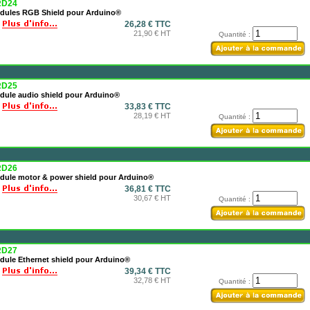
D24
dules RGB Shield pour Arduino®
26,28 € TTC
21,90 € HT
Quantité :
D25
dule audio shield pour Arduino®
33,83 € TTC
28,19 € HT
Quantité :
D26
dule motor & power shield pour Arduino®
36,81 € TTC
30,67 € HT
Quantité :
D27
dule Ethernet shield pour Arduino®
39,34 € TTC
32,78 € HT
Quantité :