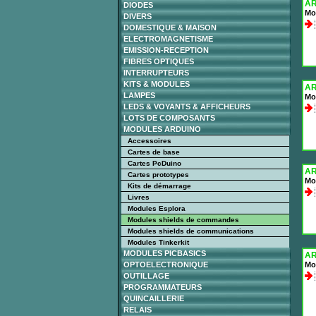
AR
DIODES
Mo
DIVERS
DOMESTIQUE & MAISON
ELECTROMAGNETISME
EMISSION-RECEPTION
FIBRES OPTIQUES
INTERRUPTEURS
KITS & MODULES
AR
LAMPES
Mo
LEDS & VOYANTS & AFFICHEURS
LOTS DE COMPOSANTS
MODULES ARDUINO
Accessoires
Cartes de base
Cartes PcDuino
AR
Cartes prototypes
Mo
Kits de démarrage
Livres
Modules Esplora
Modules shields de commandes
Modules shields de communications
Modules Tinkerkit
MODULES PICBASICS
AR
OPTOELECTRONIQUE
Mo
OUTILLAGE
PROGRAMMATEURS
QUINCAILLERIE
RELAIS