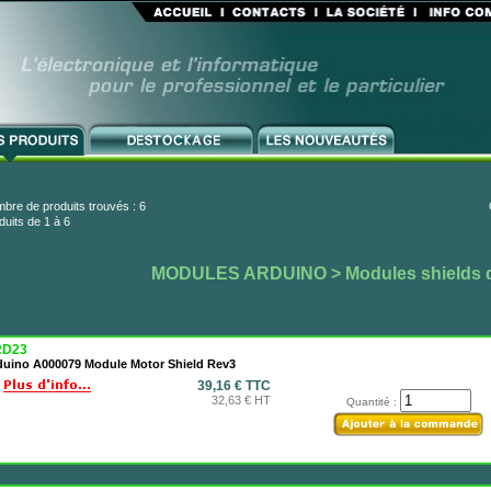
bre de produits trouvés : 6
duits de 1 à 6
MODULES ARDUINO
> Modules shields
D23
duino A000079 Module Motor Shield Rev3
39,16 € TTC
32,63 € HT
Quantité :