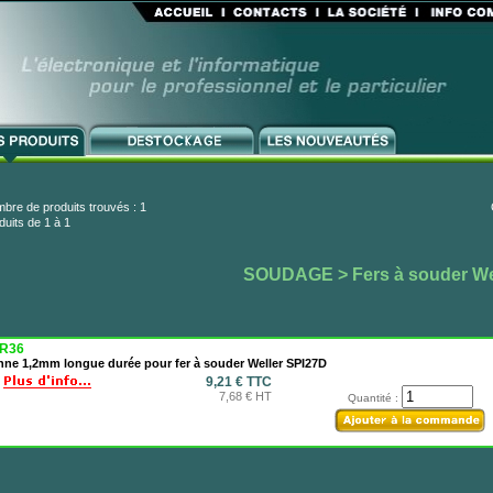
bre de produits trouvés : 1
duits de 1 à 1
SOUDAGE
> Fers à souder We
R36
nne 1,2mm longue durée pour fer à souder Weller SPI27D
9,21 € TTC
7,68 € HT
Quantité :