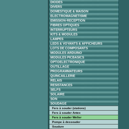
DIODES
DIVERS
DOMESTIQUE & MAISON
ELECTROMAGNETISME
EMISSION-RECEPTION
FIBRES OPTIQUES
INTERRUPTEURS
KITS & MODULES
LAMPES
LEDS & VOYANTS & AFFICHEURS
LOTS DE COMPOSANTS
MODULES ARDUINO
MODULES PICBASICS
OPTOELECTRONIQUE
OUTILLAGE
PROGRAMMATEURS
QUINCAILLERIE
RELAIS
RESISTANCES
SELFS
SOLAIRE
SON
SOUDAGE
Fers à souder (stations)
Fers à souder Antex
Fers à souder Weller
Pompe à dessouder
Soudure