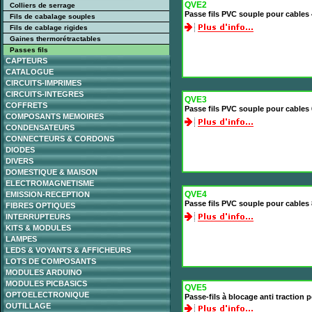
QVE2
Colliers de serrage
Passe fils PVC souple pour cable
Fils de cabalage souples
Fils de cablage rigides
Gaines thermorétractables
Passes fils
CAPTEURS
CATALOGUE
CIRCUITS-IMPRIMES
CIRCUITS-INTEGRES
QVE3
COFFRETS
Passe fils PVC souple pour cable
COMPOSANTS MEMOIRES
CONDENSATEURS
CONNECTEURS & CORDONS
DIODES
DIVERS
DOMESTIQUE & MAISON
ELECTROMAGNETISME
QVE4
EMISSION-RECEPTION
Passe fils PVC souple pour cable
FIBRES OPTIQUES
INTERRUPTEURS
KITS & MODULES
LAMPES
LEDS & VOYANTS & AFFICHEURS
LOTS DE COMPOSANTS
MODULES ARDUINO
MODULES PICBASICS
QVE5
OPTOELECTRONIQUE
Passe-fils à blocage anti traction
OUTILLAGE