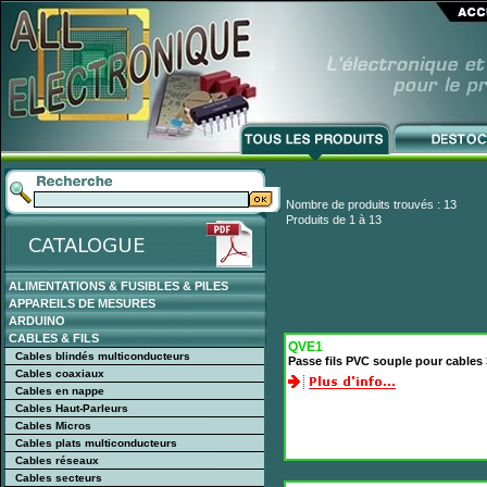
Nombre de produits trouvés : 13
Produits de 1 à 13
ALIMENTATIONS & FUSIBLES & PILES
APPAREILS DE MESURES
ARDUINO
CABLES & FILS
QVE1
Cables blindés multiconducteurs
Passe fils PVC souple pour cable
Cables coaxiaux
Cables en nappe
Cables Haut-Parleurs
Cables Micros
Cables plats multiconducteurs
Cables réseaux
Cables secteurs