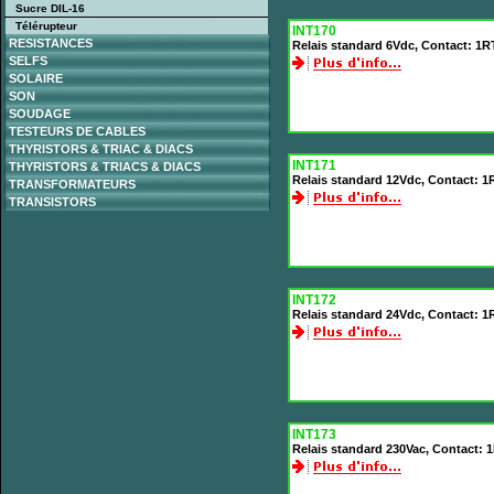
Sucre DIL-16
Télérupteur
INT170
RESISTANCES
Relais standard 6Vdc, Contact: 1R
SELFS
SOLAIRE
SON
SOUDAGE
TESTEURS DE CABLES
THYRISTORS & TRIAC & DIACS
INT171
THYRISTORS & TRIACS & DIACS
Relais standard 12Vdc, Contact: 1
TRANSFORMATEURS
TRANSISTORS
INT172
Relais standard 24Vdc, Contact: 1
INT173
Relais standard 230Vac, Contact: 