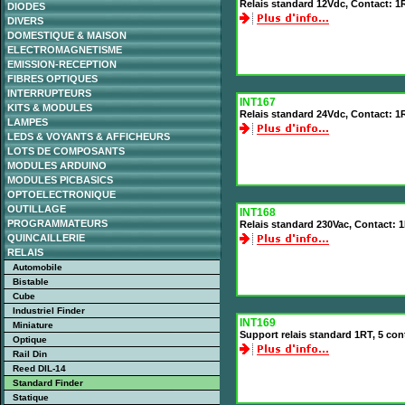
Relais standard 12Vdc, Contact: 1
DIODES
DIVERS
DOMESTIQUE & MAISON
ELECTROMAGNETISME
EMISSION-RECEPTION
FIBRES OPTIQUES
INTERRUPTEURS
INT167
KITS & MODULES
Relais standard 24Vdc, Contact: 1
LAMPES
LEDS & VOYANTS & AFFICHEURS
LOTS DE COMPOSANTS
MODULES ARDUINO
MODULES PICBASICS
OPTOELECTRONIQUE
OUTILLAGE
INT168
PROGRAMMATEURS
Relais standard 230Vac, Contact: 
QUINCAILLERIE
RELAIS
Automobile
Bistable
Cube
Industriel Finder
INT169
Miniature
Support relais standard 1RT, 5 con
Optique
Rail Din
Reed DIL-14
Standard Finder
Statique