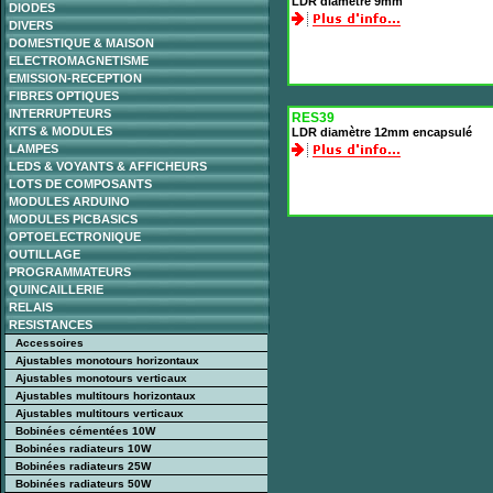
LDR diamètre 9mm
DIODES
DIVERS
DOMESTIQUE & MAISON
ELECTROMAGNETISME
EMISSION-RECEPTION
FIBRES OPTIQUES
INTERRUPTEURS
RES39
KITS & MODULES
LDR diamètre 12mm encapsulé
LAMPES
LEDS & VOYANTS & AFFICHEURS
LOTS DE COMPOSANTS
MODULES ARDUINO
MODULES PICBASICS
OPTOELECTRONIQUE
OUTILLAGE
PROGRAMMATEURS
QUINCAILLERIE
RELAIS
RESISTANCES
Accessoires
Ajustables monotours horizontaux
Ajustables monotours verticaux
Ajustables multitours horizontaux
Ajustables multitours verticaux
Bobinées cémentées 10W
Bobinées radiateurs 10W
Bobinées radiateurs 25W
Bobinées radiateurs 50W