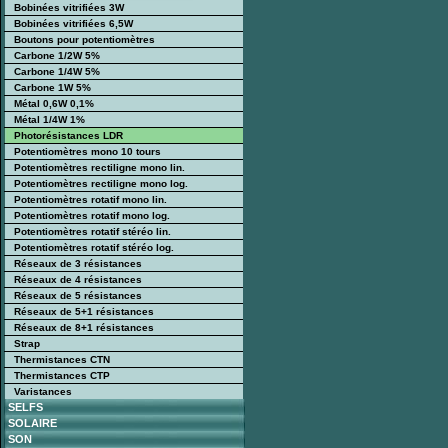
Bobinées vitrifiées 3W
Bobinées vitrifiées 6,5W
Boutons pour potentiomètres
Carbone 1/2W 5%
Carbone 1/4W 5%
Carbone 1W 5%
Métal 0,6W 0,1%
Métal 1/4W 1%
Photorésistances LDR
Potentiomètres mono 10 tours
Potentiomètres rectiligne mono lin.
Potentiomètres rectiligne mono log.
Potentiomètres rotatif mono lin.
Potentiomètres rotatif mono log.
Potentiomètres rotatif stéréo lin.
Potentiomètres rotatif stéréo log.
Réseaux de 3 résistances
Réseaux de 4 résistances
Réseaux de 5 résistances
Réseaux de 5+1 résistances
Réseaux de 8+1 résistances
Strap
Thermistances CTN
Thermistances CTP
Varistances
SELFS
SOLAIRE
SON