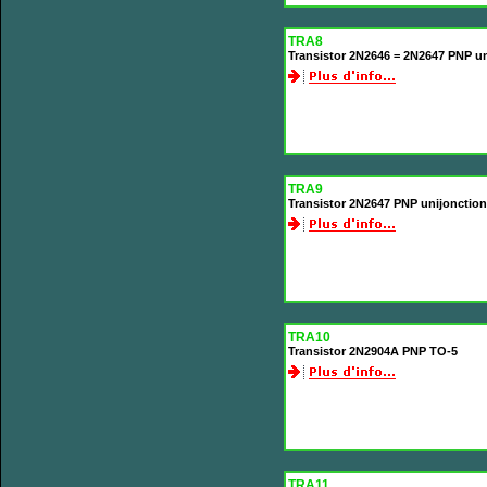
TRA8
Transistor 2N2646 = 2N2647 PNP un
TRA9
Transistor 2N2647 PNP unijonctio
TRA10
Transistor 2N2904A PNP TO-5
TRA11