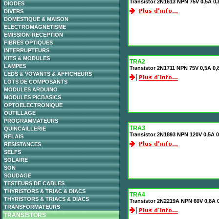
Transistor 2N1613 NPN 75V 0,5A 0
DIODES
DIVERS
DOMESTIQUE & MAISON
ELECTROMAGNETISME
EMISSION-RECEPTION
FIBRES OPTIQUES
INTERRUPTEURS
KITS & MODULES
TRA2
LAMPES
Transistor 2N1711 NPN 75V 0,5A 0
LEDS & VOYANTS & AFFICHEURS
LOTS DE COMPOSANTS
MODULES ARDUINO
MODULES PICBASICS
OPTOELECTRONIQUE
OUTILLAGE
PROGRAMMATEURS
TRA3
QUINCAILLERIE
Transistor 2N1893 NPN 120V 0,5A
RELAIS
RESISTANCES
SELFS
SOLAIRE
SON
SOUDAGE
TESTEURS DE CABLES
THYRISTORS & TRIAC & DIACS
TRA4
THYRISTORS & TRIACS & DIACS
Transistor 2N2219A NPN 60V 0,8A
TRANSFORMATEURS
TRANSISTORS