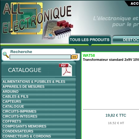
WAT58
Transformateur standard 2x9V 10
ALIMENTATIONS & FUSIBLES & PILES
APPAREILS DE MESURES
ARDUINO
CABLES & FILS
CAPTEURS
CATALOGUE
CIRCUITS-IMPRIMES
19,82 € TTC
CIRCUITS-INTEGRES
COFFRETS
16,52 € HT
COMPOSANTS MEMOIRES
CONDENSATEURS
CONNECTEURS & CORDONS