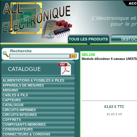
SEL100
Module décodeur 4 canaux UM375
ALIMENTATIONS & FUSIBLES & PILES
APPAREILS DE MESURES
ARDUINO
CABLES & FILS
CAPTEURS
CATALOGUE
43,02 € TTC
CIRCUITS-IMPRIMES
35,85 € HT
CIRCUITS-INTEGRES
COFFRETS
COMPOSANTS MEMOIRES
CONDENSATEURS
CONNECTEURS & CORDONS