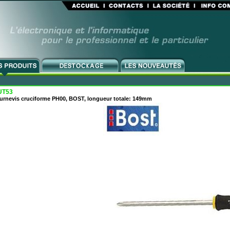
UT53
urnevis cruciforme PH00, BOST, longueur totale: 149mm