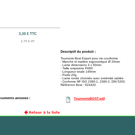
3,30 € TTC
2,75 € HT
Descriptif du produit :
Tournevis Bost Expert pour vis cruciforme.
- Manche tri matière ergonomique Ø 20mm
- Lame dimensions 3 x 50mm
- Taille empreinte PH00
- Longueur totale 149mm
- Poids 20g
- Lame ronde chromée avec extrémité sablée
- Conforme NF ISO 2380-1, 2380-2, DIN 5263.
Référence Bost : 624420
cuments annexes :
TournevisBOST.pdf