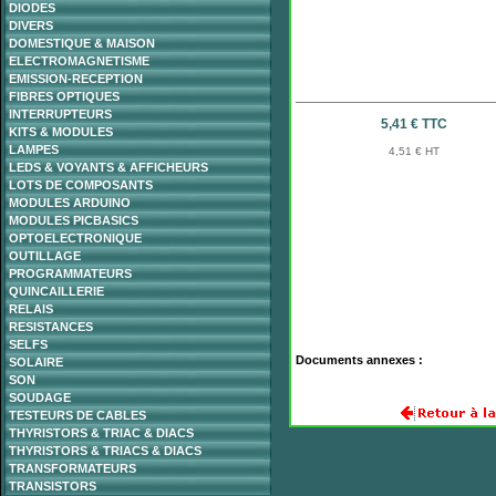
DIODES
DIVERS
DOMESTIQUE & MAISON
ELECTROMAGNETISME
EMISSION-RECEPTION
FIBRES OPTIQUES
INTERRUPTEURS
5,41 € TTC
KITS & MODULES
LAMPES
4,51 € HT
LEDS & VOYANTS & AFFICHEURS
LOTS DE COMPOSANTS
MODULES ARDUINO
MODULES PICBASICS
OPTOELECTRONIQUE
OUTILLAGE
PROGRAMMATEURS
QUINCAILLERIE
RELAIS
RESISTANCES
SELFS
Documents annexes :
SOLAIRE
SON
SOUDAGE
TESTEURS DE CABLES
THYRISTORS & TRIAC & DIACS
THYRISTORS & TRIACS & DIACS
TRANSFORMATEURS
TRANSISTORS