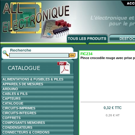
FIC234
Pince crocodile rouge avec prise
ALIMENTATIONS & FUSIBLES & PILES
APPAREILS DE MESURES
ARDUINO
CABLES & FILS
CAPTEURS
CATALOGUE
0,32 € TTC
CIRCUITS-IMPRIMES
CIRCUITS-INTEGRES
0,26 € HT
COFFRETS
COMPOSANTS MEMOIRES
CONDENSATEURS
CONNECTEURS & CORDONS